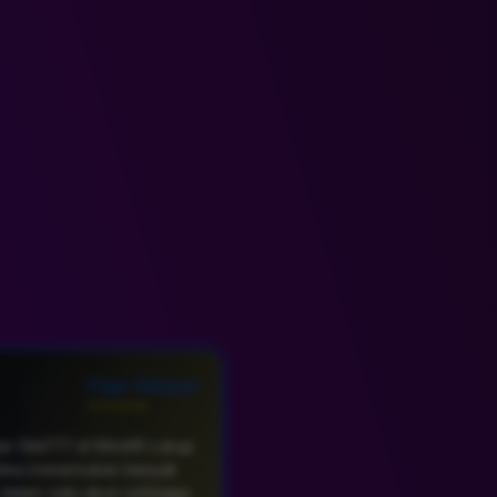
Fajar Hidayat
⭐⭐⭐⭐⭐
an Slot777 di Wira99 cukup
bisa menemukan banyak
r dalam satu akun sehingga