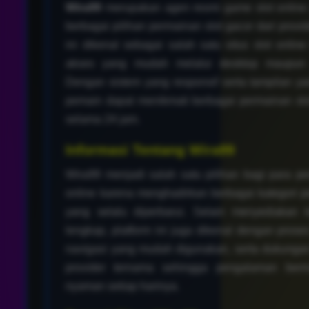
Wira99
merupakan agen resmi game slot onlin
berbagai pilihan permainan slot gacor dari provid
ini dikenal sebagai salah satu situs slot onlin
akses yang mudah melalui desktop maupun 
Dengan sistem yang responsif serta tampilan y
pemain dapat menikmati berbagai permainan slot
selama 24 jam.
Informasi Tentang Wira99
Wira99 menjadi salah satu pilihan bagi para p
online karena menghadirkan berbagai kategori p
yang selalu diperbarui. Selain menyediakan
lengkap, platform ini juga dikenal dengan prose
navigasi yang mudah digunakan, serta dukungan
provider ternama sehingga pengalaman berm
nyaman setiap harinya.