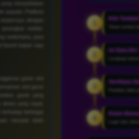
e yang menyediakan
er populer. Platform
Klik Tombol
e terpercaya dengan
1
Tekan tombol da
perangkat mobile.
ang sederhana, para
 favorit kapan saja
Isi Data Diri
2
Lengkapi selur
enggemar game slot
Verifikasi A
3
ermainan slot gacor
Pastikan data 
 koleksi game yang
s akses yang cepat,
 terhadap berbagai
Klaim Bonu
4
ain menjadi lebih
Login dan nikma