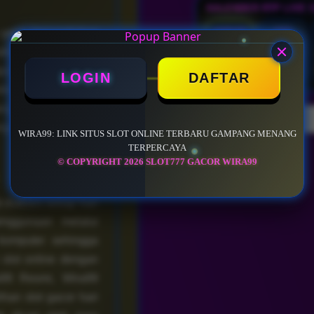
KALENDER RTP LIVE 
m yang menyediakan
HARI INI
SAB
7 Agu
8 Agu
satu akun. Pengguna
87.54%
97.80%
puler, memperoleh
NORMAL
HOT
LOGIN
DAFTAR
ikmati koleksi game
ng stabil, Wira99
ngakses permainan
WIRA99: LINK SITUS SLOT ONLINE TERBARU GAMPANG MENANG
TERPERCAYA
© COPYRIGHT 2026 SLOT777 GACOR WIRA99
 diakses setiap hari
nggunaan melalui
 komputer sehingga
slot online dengan
ra99 Resmi, Wira99
ihan slot gacor hari