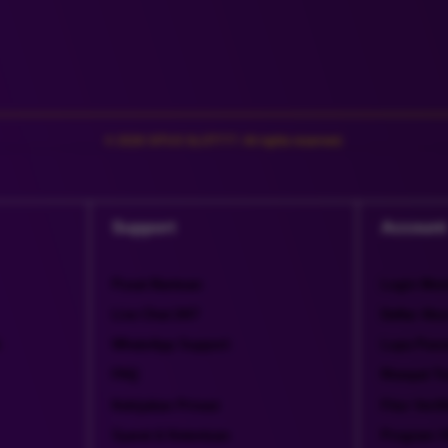
© 2026 SITUS SLOT777. All rights reserved.
Support
Account
Pusat Bantuan
Login Me
Live Chat 24/7
Daftar Aku
k
WhatsApp Support
Lupa Pass
FAQ
Riwayat Tr
Kebijakan Privasi
Fitur Verif
Syarat & Ketentuan
Program V