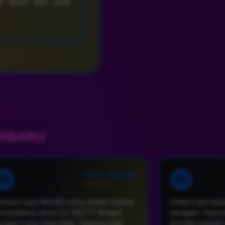
k dicari oleh para
ERBARU
Rizky Saputra
RS
FH
⭐⭐⭐⭐⭐
nurut saya Wira99 cukup praktis karena
Koleksi permain
enyediakan akses ke Slot777 dengan
beragam. Saya 
vigasi yang sederhana. Situsnya juga
provider popule