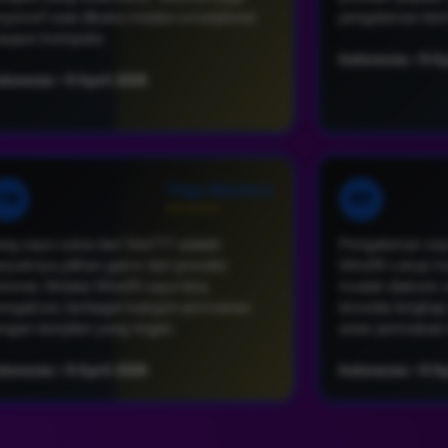
sponsif saat dibuka melalui smartphone
pengalaman berma
aupun komputer.
Indonesia • 9 Ap
donesia • 9 April 2026
Yoga Maulana
YM
BP
⭐⭐⭐⭐⭐
ng saya sukai dari Slot777 adalah
Pengalaman say
nyaknya pilihan game dari provider
Wira99 cukup m
rkenal. Melalui Wira99 saya bisa
mudah diakses s
ngakses berbagai kategori permainan
tersedia lengka
ngan tampilan yang ringan.
antar permainan 
donesia • 9 April 2026
Indonesia • 9 Ap