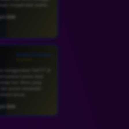
in menjadi lebih praktis.
ril 2026
Bagas Permana
⭐⭐⭐⭐⭐
a menggunakan Slot777 di
emuaskan karena situs
etiap hari. Menu yang
p dan proses berpindah
terasa lancar.
ril 2026