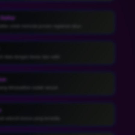
 Daftar
ftar untuk memulai proses registrasi akun.
uh data dengan benar dan valid.
kun
yang dimasukkan sudah sesuai.
s
ti seluruh bonus yang tersedia.