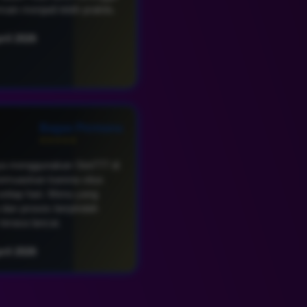
in menjadi lebih praktis.
ril 2026
Bagas Permana
⭐⭐⭐⭐⭐
a menggunakan Slot777 di
emuaskan karena situs
etiap hari. Menu yang
p dan proses berpindah
terasa lancar.
ril 2026