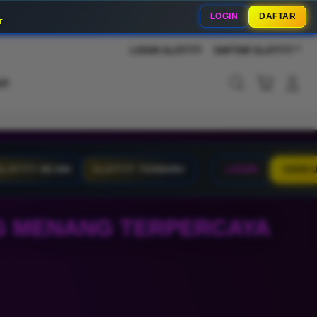
LOGIN
DAFTAR
T
LOGIN SLOT777
DAFTAR SLOT777
Cari
Troli
Login/Sign-Up
OT
Cari
SLOT777 RESMI
SLOT777 TERBARU
LOGIN
SIGN 
NG MENANG TERPERCAYA