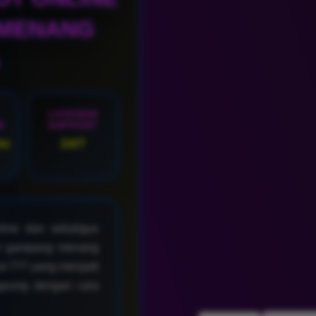
LOT ONLINE
 MENANG
A
LAYANAN
W
SUPPORT
bu
24/7
ine dan sekaligus
cor gampang menang
lot 777 yang menjadi
ngsung dengan cara