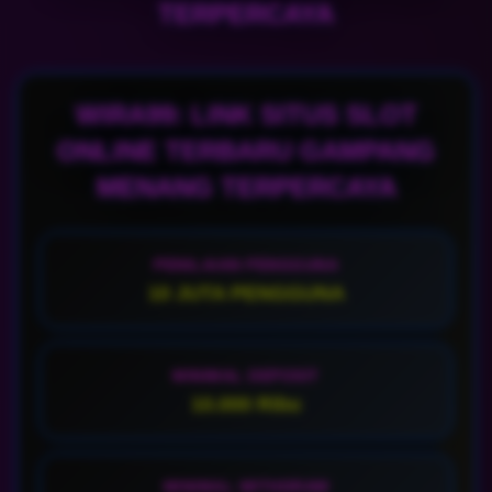
TERPERCAYA
WIRA99: LINK SITUS SLOT
ONLINE TERBARU GAMPANG
MENANG TERPERCAYA
PENILAIAN PENGGUNA
10 JUTA PENGGUNA
MINIMAL DEPOSIT
10.000 Ribu