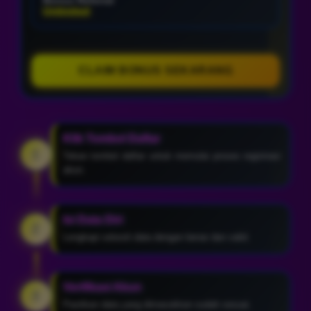
Bonus Referral
Unlimited
CLAIM BONUS SEKARANG
Klik Tombol Daftar
1
Tekan tombol daftar untuk memulai proses registrasi
akun.
Isi Data Diri
2
Lengkapi seluruh data dengan benar dan valid.
Verifikasi Akun
3
Pastikan data yang dimasukkan sudah sesuai.