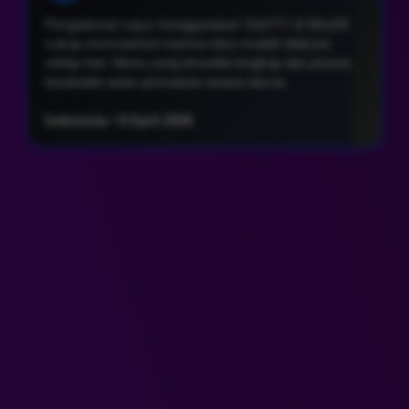
Pengalaman saya menggunakan Slot777 di Wira99
cukup memuaskan karena situs mudah diakses
setiap hari. Menu yang tersedia lengkap dan proses
berpindah antar permainan terasa lancar.
Indonesia • 9 April 2026