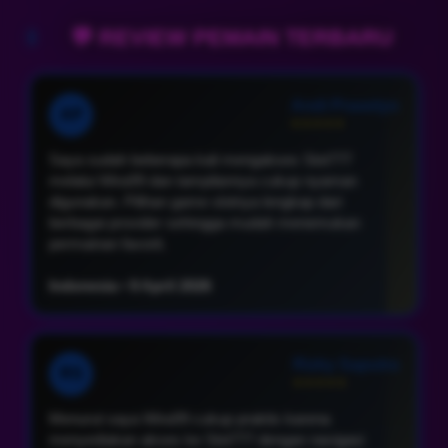
💬 REVIEW PEMAIN TERBARU
Andi Prasetyo
AP
⭐⭐⭐⭐⭐
Saya sudah beberapa kali mengakses Slot777
melalui Wira99 dan tampilannya cukup nyaman
digunakan. Pilihan game slotnya lengkap dari
berbagai provider sehingga mudah menemukan
permainan favorit.
Indonesia • 9 April 2026
Rizky Saputra
RS
⭐⭐⭐⭐⭐
Menurut saya Wira99 cukup praktis karena
menyediakan akses ke Slot777 dengan navigasi