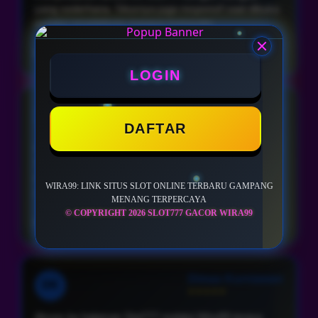
yang sederhana. Situsnya juga responsif saat dibuka
melalui smartphone maupun komputer.
Indonesia • 9 April 2026
LOGIN
Fajar Hidayat
FH
DAFTAR
⭐⭐⭐⭐⭐
Koleksi permainan Slot777 di Wira99 cukup beragam.
Saya bisa menemukan banyak provider populer
dalam satu akun sehingga pengalaman bermain
WIRA99: LINK SITUS SLOT ONLINE TERBARU GAMPANG
menjadi lebih praktis.
MENANG TERPERCAYA
© COPYRIGHT 2026 SLOT777 GACOR WIRA99
Indonesia • 9 April 2026
Dimas Kurniawan
DK
⭐⭐⭐⭐⭐