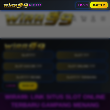
Skip
Slot777
LOGIN
DAFTAR
to
content
Cari
Troli
Login
Navigation
Buka Info Lebih Lanjut
SLOT777
SLOT 777
SLOT GACOR 777
SLOT ONLINE 777
SLOT777 RESMI
SLOT777 TERBARU
LOGIN
SIGN UP
WIRA99: LINK SITUS SLOT ONLINE
TERBARU GAMPANG MENANG