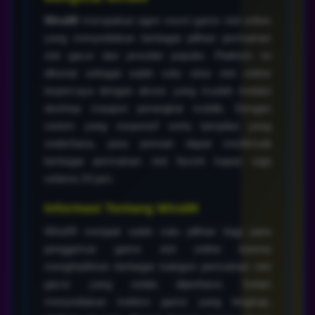
Wira99
merupakan agen resmi game slot online
yang menyediakan berbagai pilihan permainan
slot gacor dari provider populer. Platform ini
dikenal sebagai salah satu situs slot online
terpercaya dengan akses yang mudah melalui
desktop maupun perangkat mobile. Dengan
sistem yang responsif serta tampilan yang
sederhana, para pemain dapat menikmati
berbagai permainan slot favorit kapan saja
selama 24 jam.
Informasi Tentang Wira99
Wira99 menjadi salah satu pilihan bagi para
penggemar game slot online karena
menghadirkan berbagai kategori permainan slot
gacor yang selalu diperbarui. Selain
menyediakan koleksi game yang lengkap,