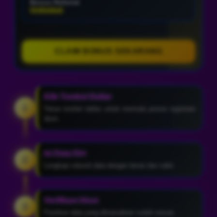
Unlimited
CLAIM BONUS SEKARANG
Klik Tombol Daftar
1
Tekan tombol daftar untuk memulai proses registrasi
akun.
Isi Data Diri
2
Lengkapi seluruh data dengan benar dan valid.
Verifikasi Akun
3
Pastikan data yang dimasukkan sudah sesuai.