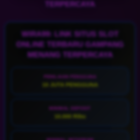
TERPERCAYA
WIRA99: LINK SITUS SLOT
ONLINE TERBARU GAMPANG
MENANG TERPERCAYA
PENILAIAN PENGGUNA
10 JUTA PENGGUNA
MINIMAL DEPOSIT
10.000 Ribu
MINIMAL WITHDRAW