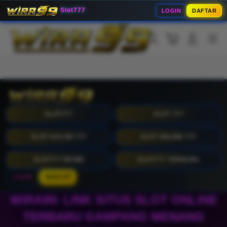
Skip
Slot777
LOGIN
DAFTAR
to
content
Cari
Troli
Login
Navigation
Buka Info Lebih Lanjut
SLOT777
SLOT 777
SLOT GACOR 777
SLOT ONLINE 777
SLOT777 RESMI
SLOT777 TERBARU
LOGIN
SIGN UP
WIRA99: LINK SITUS SLOT ONLINE
TERBARU GAMPANG MENANG