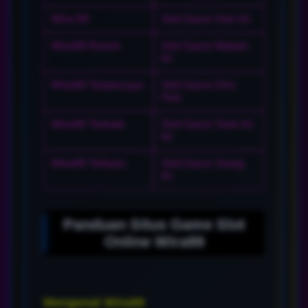
Wira 99
Slot Gacor Hari Ini
Wira99 Resmi
Slot Gacor Malam
Ini
Wira99 Terpercaya
Slot Gacor Dini
Hari
Wira99 Terbaik
Slot Gacor Sore Ini
Ini
Wira99 Terbaru
Slot Gacor Siang
Ini
Panduan Situs Game Slot
Online Wira99
Mengenal Wira99