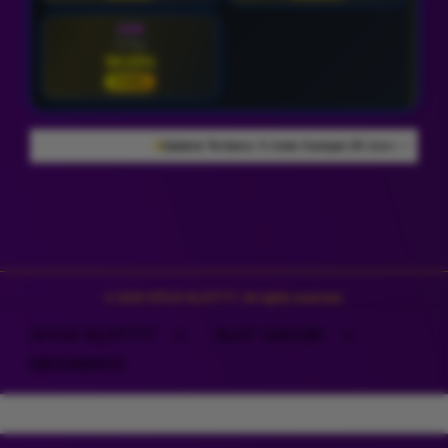
KAM
13 Agu
94.53%
STABIL
Update Terbaru: 5 June Sampai 20 June 2026
954.638 Komentar Member
R
Layer Popup Close
© 2026 SITUS SLOT777. All rights reserved.
SITUS SLOT777
>
SLOT GACOR
>
MEGAWAYS
Buka
Footer Navigation