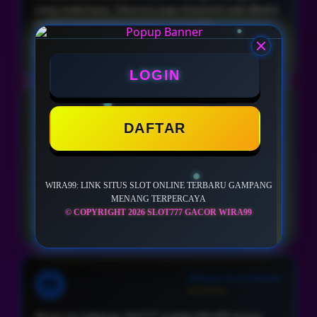
yang sederhana. Situsnya juga responsif saat dibuka
melalui smartphone maupun komputer.
Indonesia • 9 April 2026
LOGIN
Fajar Hidayat
FH
DAFTAR
⭐⭐⭐⭐⭐
Koleksi permainan Slot777 di Wira99 cukup beragam.
Saya bisa menemukan banyak provider populer
dalam satu akun sehingga pengalaman bermain
WIRA99: LINK SITUS SLOT ONLINE TERBARU GAMPANG
menjadi lebih praktis.
MENANG TERPERCAYA
© COPYRIGHT 2026 SLOT777 GACOR WIRA99
Indonesia • 9 April 2026
Dimas Kurniawan
DK
⭐⭐⭐⭐⭐