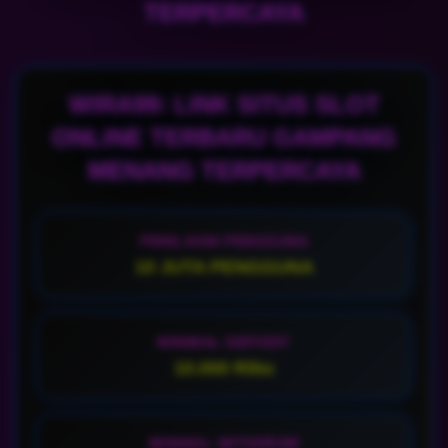
TERPERCAYA
WIRA99: LINK SITUS SLOT
ONLINE TERBARU GAMPANG
MENANG TERPERCAYA
PENILAIAN PENGGUNA
10 JUTA PENGGUNA
MINIMAL DEPOSIT
10.000 Ribu