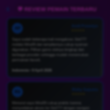
💬 REVIEW PEMAIN TERBARU
Andi Prasetyo
AP
⭐⭐⭐⭐⭐
Saya sudah beberapa kali mengakses Slot777
melalui Wira99 dan tampilannya cukup nyaman
digunakan. Pilihan game slotnya lengkap dari
berbagai provider sehingga mudah menemukan
permainan favorit.
Indonesia • 9 April 2026
Rizky Saputra
RS
⭐⭐⭐⭐⭐
Menurut saya Wira99 cukup praktis karena
menyediakan akses ke Slot777 dengan navigasi