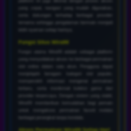
platform ini juga dikenal dengan proses akses
yang cepat, navigasi yang mudah digunakan,
serta dukungan terhadap berbagai provider
ternama sehingga pengalaman bermain menjadi
lebih nyaman setiap harinya.
Fungsi Situs Wira99
Fungsi utama Wira99 adalah sebagai platform
yang menyediakan akses ke berbagai permainan
slot online dalam satu akun. Pengguna dapat
menjelajahi beragam kategori slot populer,
memperoleh informasi mengenai permainan
terbaru, serta menikmati koleksi game dari
provider terpercaya. Dengan sistem yang stabil,
Wira99 memberikan kemudahan bagi pemain
untuk mengakses permainan favorit melalui
berbagai perangkat tanpa kendala.