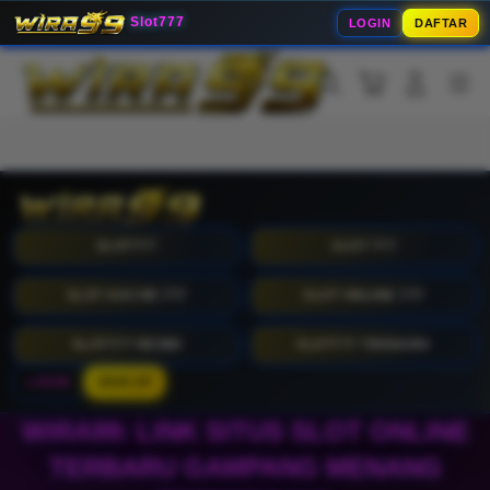
Skip
Slot777
LOGIN
DAFTAR
to
content
Cari
Troli
Login
Navigation
Buka Info Lebih Lanjut
SLOT777
SLOT 777
SLOT GACOR 777
SLOT ONLINE 777
SLOT777 RESMI
SLOT777 TERBARU
LOGIN
SIGN UP
WIRA99: LINK SITUS SLOT ONLINE
TERBARU GAMPANG MENANG