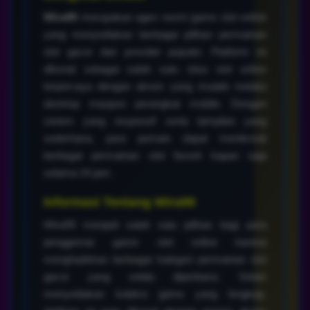
Wira99
merupakan agen resmi game slot online
yang menyediakan berbagai pilihan permainan
slot gacor dari provider populer. Platform ini
dikenal sebagai salah satu situs slot online
terpercaya dengan akses yang mudah melalui
desktop maupun perangkat mobile. Dengan
sistem yang responsif serta tampilan yang
sederhana, para pemain dapat menikmati
berbagai permainan slot favorit kapan saja
selama 24 jam.
Informasi Tentang Wira99
Wira99 menjadi salah satu pilihan bagi para
penggemar game slot online karena
menghadirkan berbagai kategori permainan slot
gacor yang selalu diperbarui. Selain
menyediakan koleksi game yang lengkap,