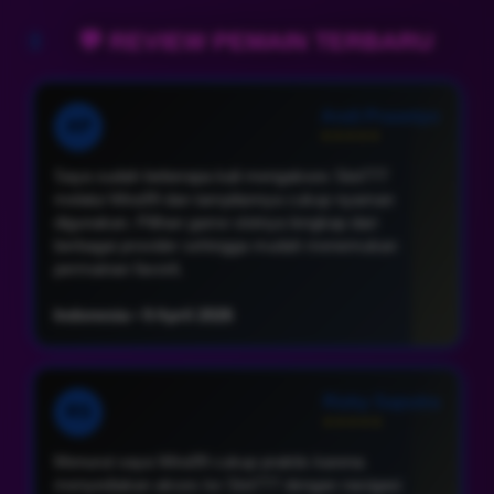
💬 REVIEW PEMAIN TERBARU
Andi Prasetyo
AP
⭐⭐⭐⭐⭐
Saya sudah beberapa kali mengakses Slot777
melalui Wira99 dan tampilannya cukup nyaman
digunakan. Pilihan game slotnya lengkap dari
berbagai provider sehingga mudah menemukan
permainan favorit.
Indonesia • 9 April 2026
Rizky Saputra
RS
⭐⭐⭐⭐⭐
Menurut saya Wira99 cukup praktis karena
menyediakan akses ke Slot777 dengan navigasi