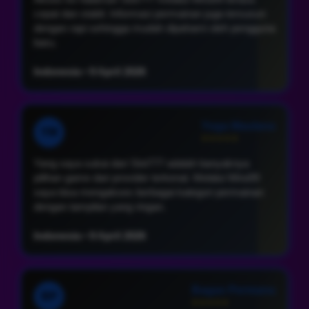
Akses ke halaman Slot777 melalui Wira99 terasa
cepat dan stabil. Informasi permainan juga tersusun
dengan rapi sehingga mudah dipahami oleh pengguna
baru.
Indonesia • 9 April 2026
Yoga Maulana
YM
⭐⭐⭐⭐⭐
Yang saya sukai dari Slot777 adalah banyaknya
pilihan game dari provider terkenal. Melalui Wira99
saya bisa mengakses berbagai kategori permainan
dengan tampilan yang ringan.
Indonesia • 9 April 2026
Bagas Permana
BP
⭐⭐⭐⭐⭐