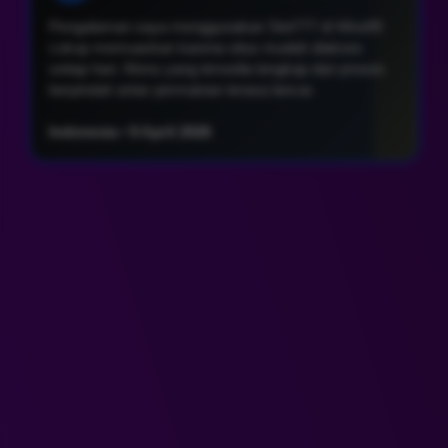
Pengalaman saya menggunakan Slot777 di Wira99
cukup memuaskan karena situs mudah diakses
setiap hari. Menu yang tersedia lengkap dan proses
berpindah antar permainan terasa lancar.
Indonesia • 9 April 2026