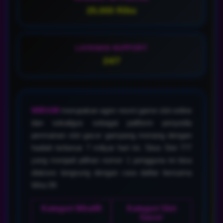
MINIMAL WITHDRAW
25.000 Ribu
LAYANAN SUPPORT
24/7
WIRA99
merupakan agen resmi game slot online
dan sekaligus sebagai paltform penyedia
permainan slot gacor gampang menang dengan
hadiah terbesar 7 miliyar hari ini. Situs Slot 777
yang menjadi pilihan nomer 1 pengguna ini bisa
diakses langsung dengan cara daftar bersama
Wira 99
Kategori Wira99
Kategori Slot
Gacor