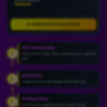
Bonus Referral
Unlimited
CLAIM BONUS SEKARANG
Klik Tombol Daftar
1
Tekan tombol daftar untuk memulai proses registrasi
akun.
Isi Data Diri
2
Lengkapi seluruh data dengan benar dan valid.
Verifikasi Akun
3
Pastikan data yang dimasukkan sudah sesuai.