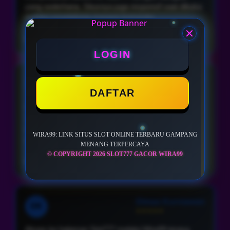
yang sederhana. Situsnya juga responsif saat dibuka
melalui smartphone maupun komputer.
Indonesia • 9 April 2026
LOGIN
Fajar Hidayat
FH
DAFTAR
⭐⭐⭐⭐⭐
Koleksi permainan Slot777 di Wira99 cukup beragam.
Saya bisa menemukan banyak provider populer
dalam satu akun sehingga pengalaman bermain
WIRA99: LINK SITUS SLOT ONLINE TERBARU GAMPANG
menjadi lebih praktis.
MENANG TERPERCAYA
© COPYRIGHT 2026 SLOT777 GACOR WIRA99
Indonesia • 9 April 2026
Dimas Kurniawan
DK
⭐⭐⭐⭐⭐