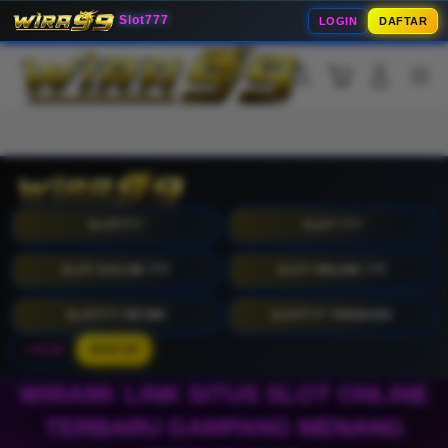
Skip
Slot777
LOGIN
DAFTAR
to
content
Cari
Troli
Login
Navigation
Buka Info Lebih Lanjut
SLOT777
SLOT 777
SLOT GACOR 777
SLOT ONLINE 777
SLOT777 RESMI
SLOT777 TERBARU
LOGIN
SIGN UP
WIRA99: LINK SITUS SLOT ONLINE
TERBARU GAMPANG MENANG