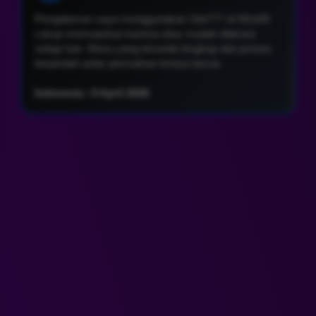
Pengalaman saya menggunakan Slot777 di Wira99
cukup memuaskan karena situs mudah diakses
setiap hari. Menu yang tersedia lengkap dan proses
berpindah antar permainan terasa lancar.
Indonesia • 9 April 2026