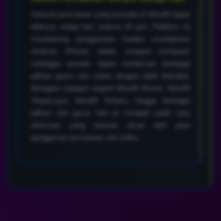
Akses Permainan Wira99 Setiap Hari
Seluruh permainan yang tersedia di Wira99 dapat
diakses setiap hari selama 24 jam. Platform ini
mendukung penggunaan melalui smartphone
Android, iPhone, tablet, maupun komputer
sehingga pemain dapat menikmati berbagai
pilihan game slot online dengan lebih fleksibel.
Beragam kategori seperti Wira99 Resmi, Wira99
Terpercaya, Wira99 Terbaru, hingga berbagai
pilihan slot gacor hari ini menjadi salah satu
informasi yang banyak dicari oleh para
penggemar permainan slot online.