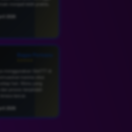
in menjadi lebih praktis.
ril 2026
Bagas Permana
⭐⭐⭐⭐⭐
a menggunakan Slot777 di
emuaskan karena situs
etiap hari. Menu yang
p dan proses berpindah
terasa lancar.
ril 2026