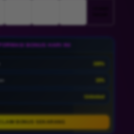
+4 lebih
banyak
FORMASI BONUS HARI INI
100%
10%
an
Unlimited
CLAIM BONUS SEKARANG