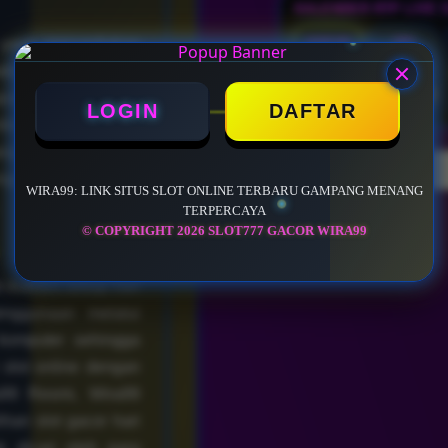
KALENDER RTP LIVE 
m yang menyediakan
HARI INI
MIN
8 Agu
9 Agu
satu akun. Pengguna
92.69%
89.56%
puler, memperoleh
STABIL
NORMAL
LOGIN
DAFTAR
ikmati koleksi game
ng stabil, Wira99
ngakses permainan
WIRA99: LINK SITUS SLOT ONLINE TERBARU GAMPANG MENANG
TERPERCAYA
© COPYRIGHT 2026 SLOT777 GACOR WIRA99
 diakses setiap hari
nggunaan melalui
 komputer sehingga
slot online dengan
ra99 Resmi, Wira99
ihan slot gacor hari