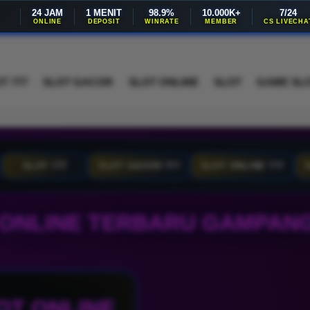
24 JAM
1 MENIT
98.9%
10.000K+
7/24
ONLINE
DEPOSIT
WINRATE
MEMBER
CS LIVECHA
T 777
SLOT GACOR
SLOT ONLINE
SLOT
GAME SL
SLOT 777
SLOT GACOR 777
SLOT ONLINE 777
OT ONLINE TERBARU GAMPA