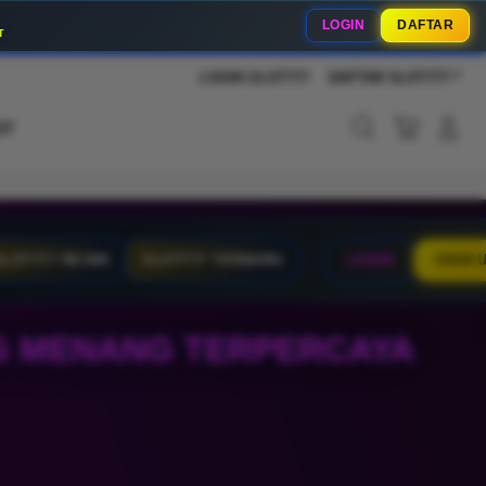
LOGIN
DAFTAR
T
LOGIN SLOT777
DAFTAR SLOT777
Cari
Troli
Login/Sign-Up
OT
Cari
SLOT777 RESMI
SLOT777 TERBARU
LOGIN
SIGN 
NG MENANG TERPERCAYA