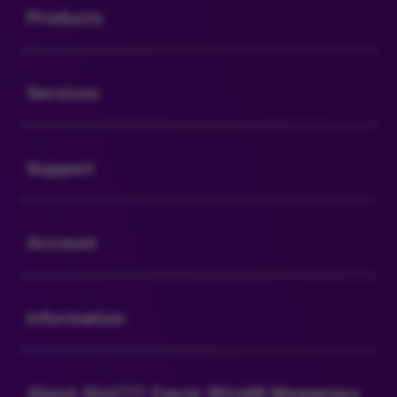
Products
Buka
Services
Buka
Support
Buka
Account
Buka
Information
Buka
About Slot777 Gacor Wira99 Megaways