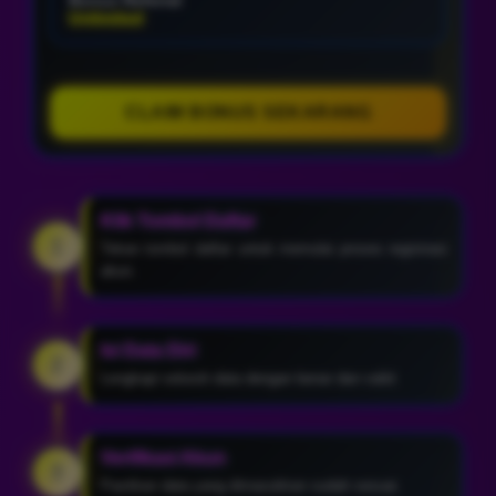
Bonus Referral
Unlimited
CLAIM BONUS SEKARANG
Klik Tombol Daftar
1
Tekan tombol daftar untuk memulai proses registrasi
akun.
Isi Data Diri
2
Lengkapi seluruh data dengan benar dan valid.
Verifikasi Akun
3
Pastikan data yang dimasukkan sudah sesuai.