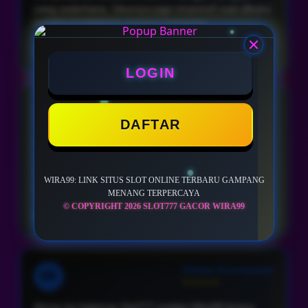
yang sederhana. Situsnya juga responsif saat dibuka
melalui smartphone maupun komputer.
Indonesia • 9 April 2026
LOGIN
Fajar Hidayat
FH
DAFTAR
⭐⭐⭐⭐⭐
Koleksi permainan Slot777 di Wira99 cukup beragam.
Saya bisa menemukan banyak provider populer
dalam satu akun sehingga pengalaman bermain
WIRA99: LINK SITUS SLOT ONLINE TERBARU GAMPANG
menjadi lebih praktis.
MENANG TERPERCAYA
© COPYRIGHT 2026 SLOT777 GACOR WIRA99
Indonesia • 9 April 2026
Dimas Kurniawan
DK
⭐⭐⭐⭐⭐