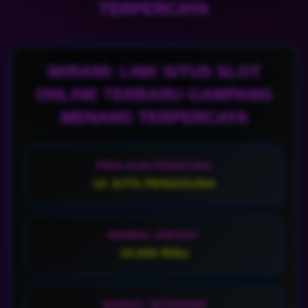
TERPERCAYA
WIRA99: LINK SITUS SLOT
ONLINE TERBARU GAMPANG
MENANG TERPERCAYA
PENILAIAN PENGGUNA
10 JUTA PENGGUNA
MINIMAL DEPOSIT
10.000 Ribu