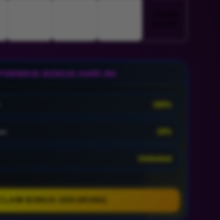
+4 lebih
banyak
FORMASI BONUS HARI INI
100%
10%
an
Unlimited
CLAIM BONUS SEKARANG