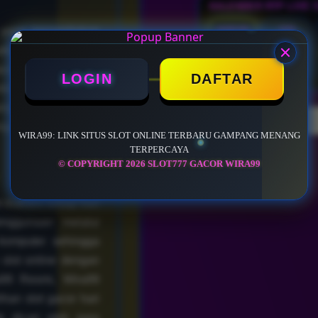
KALENDER RTP LIVE 
m yang menyediakan
HARI INI
JUM
6 Agu
7 Agu
satu akun. Pengguna
96.50%
91.99%
puler, memperoleh
HOT
STABIL
LOGIN
DAFTAR
ikmati koleksi game
ng stabil, Wira99
ngakses permainan
WIRA99: LINK SITUS SLOT ONLINE TERBARU GAMPANG MENANG
TERPERCAYA
© COPYRIGHT 2026 SLOT777 GACOR WIRA99
 diakses setiap hari
nggunaan melalui
 komputer sehingga
slot online dengan
ra99 Resmi, Wira99
ihan slot gacor hari