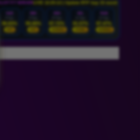
SLOT777 WIRA99
LIVE 12:25:14 | Update RTP tiap 15 menit
SAB
MIN
SEN
SEL
RAB
8 Agu
9 Agu
10 Agu
11 Agu
12 Agu
96.83%
95.06%
87.72%
91.57%
87.47%
HOT
HOT
NORMAL
STABIL
NORMAL