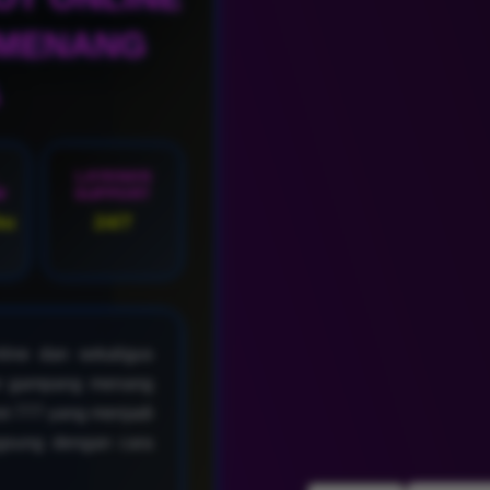
LOT ONLINE
 MENANG
A
LAYANAN
W
SUPPORT
bu
24/7
ine dan sekaligus
cor gampang menang
lot 777 yang menjadi
ngsung dengan cara