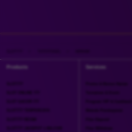
Layer Popup Close
SLOT777
>
TOTOTOGEL
>
WIRA99
Footer Navigation
Products
Services
SLOT777
Promo & Bonus Harian
SLOT ONLINE 777
Turnamen & Event
SLOT GACOR 777
Program VIP & Cashbac
SLOT777 TERPERCAYA
Metode Pembayaran
SLOT777 RESMI
Fitur Deposit
SLOT777 JACKPOT 1 MILIYAR
Fitur Withdraw