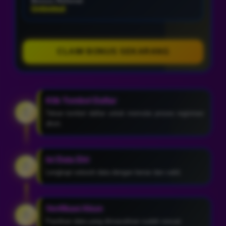
Bonus Referral
Unlimited
CLAIM BONUS SEKARANG
Klik Tombol Daftar
1
Tekan tombol daftar untuk memulai proses registrasi
akun.
Isi Data Diri
2
Lengkapi seluruh data dengan benar dan valid.
Verifikasi Akun
3
Pastikan data yang dimasukkan sudah sesuai.