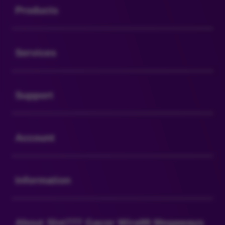
Products
Buka
Services
Buka
Support
Buka
Account
Buka
Information
Buka
About Slot777 Gacor Wira99 Megaways