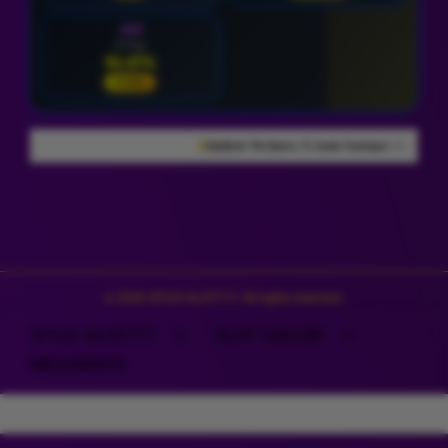
JUM
14 Agu
91.47%
STABIL
Update Terbaru: 5 June Sampai 20 June 2026
954.638 Komentar 
Layer Popup Close
© 2026 SITUS SLOT777. All rights reserved.
SITUS SLOT777
>
SLOT GACOR
>
MEGAWAYS
Buka
Footer Navigation