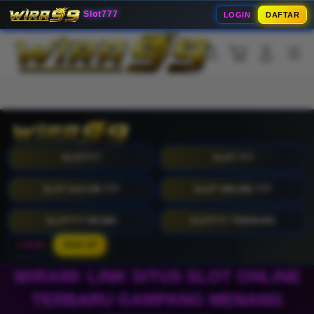
Skip
Slot777
LOGIN
DAFTAR
to
content
Cari
Troli
Login
Navigation
Buka Info Lebih Lanjut
SLOT777
SLOT 777
SLOT GACOR 777
SLOT ONLINE 777
SLOT777 RESMI
SLOT777 TERBARU
LOGIN
SIGN UP
WIRA99: LINK SITUS SLOT ONLINE
TERBARU GAMPANG MENANG