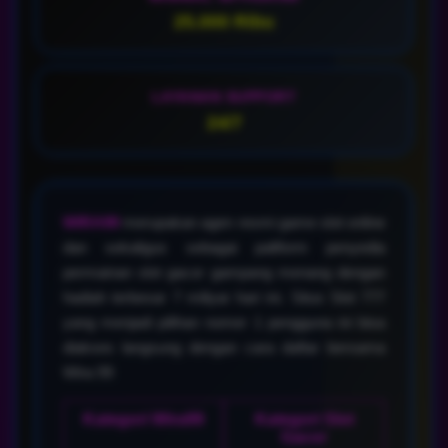
25.000 Ribu
LAYANAN SUPPORT
24/7
WIRA99
merupakan agen resmi game slot online
dan sekaligus sebagai paltform penyedia
permainan slot gacor gampang menang dengan
hadiah terbesar 7 miliyar hari ini. Situs Slot 777
yang menjadi pilihan nomer 1 pengguna ini bisa
diakses langsung dengan cara daftar bersama
Wira 99
Kategori Wira99
Kategori Slot
Gacor