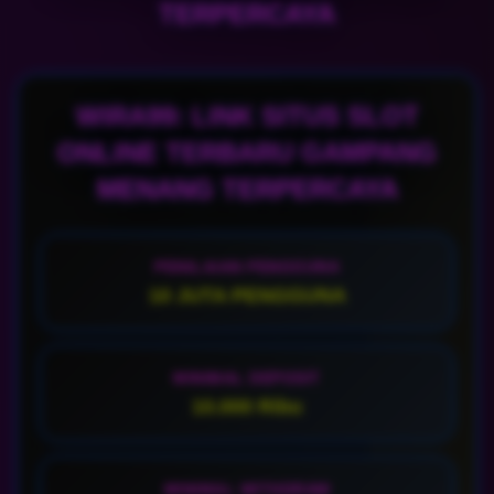
TERPERCAYA
WIRA99: LINK SITUS SLOT
ONLINE TERBARU GAMPANG
MENANG TERPERCAYA
PENILAIAN PENGGUNA
10 JUTA PENGGUNA
MINIMAL DEPOSIT
10.000 Ribu
MINIMAL WITHDRAW