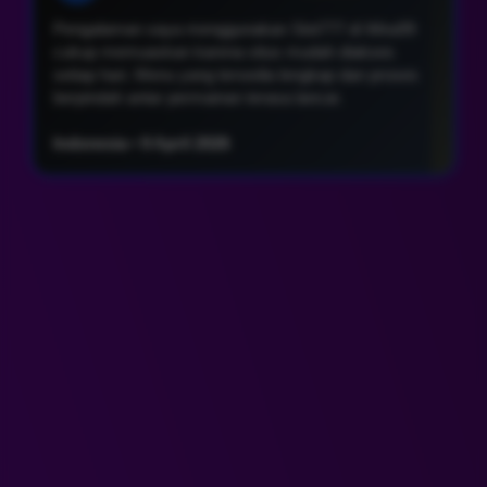
Pengalaman saya menggunakan Slot777 di Wira99
cukup memuaskan karena situs mudah diakses
setiap hari. Menu yang tersedia lengkap dan proses
berpindah antar permainan terasa lancar.
Indonesia • 9 April 2026