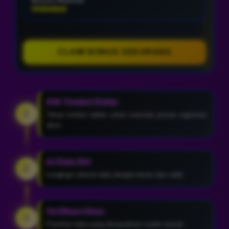
Bonus Referral
Unlimited
CLAIM BONUS SEKARANG
Klik Tombol Daftar
1
Tekan tombol daftar untuk memulai proses registrasi
akun.
Isi Data Diri
2
Lengkapi seluruh data dengan benar dan valid.
Verifikasi Akun
3
Pastikan data yang dimasukkan sudah sesuai.