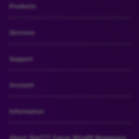
Products
Buka
Services
Buka
Support
Buka
Account
Buka
Information
Buka
About Slot777 Gacor Wira99 Megaways