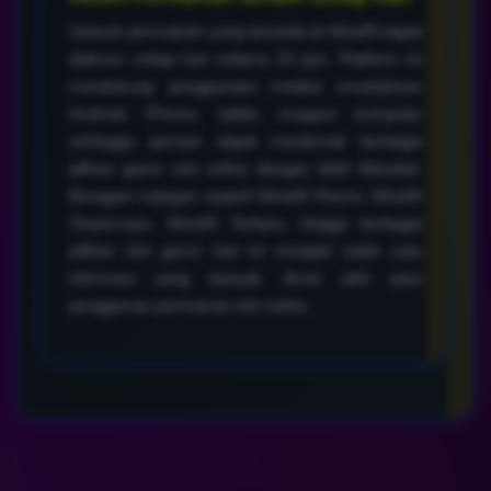
Akses Permainan Wira99 Setiap Hari
Seluruh permainan yang tersedia di Wira99 dapat
diakses setiap hari selama 24 jam. Platform ini
mendukung penggunaan melalui smartphone
Android, iPhone, tablet, maupun komputer
sehingga pemain dapat menikmati berbagai
pilihan game slot online dengan lebih fleksibel.
Beragam kategori seperti Wira99 Resmi, Wira99
Terpercaya, Wira99 Terbaru, hingga berbagai
pilihan slot gacor hari ini menjadi salah satu
informasi yang banyak dicari oleh para
penggemar permainan slot online.