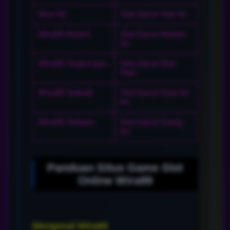
Wira 99
Slot Gacor Hari Ini
Wira99 Resmi
Slot Gacor Malam
Ini
Wira99 Terpercaya
Slot Gacor Dini
Hari
Wira99 Terbaik
Slot Gacor Sore Ini
Ini
Wira99 Terbaru
Slot Gacor Siang
Ini
Panduan Situs Game Slot
Online Wira99
Mengenal Wira99