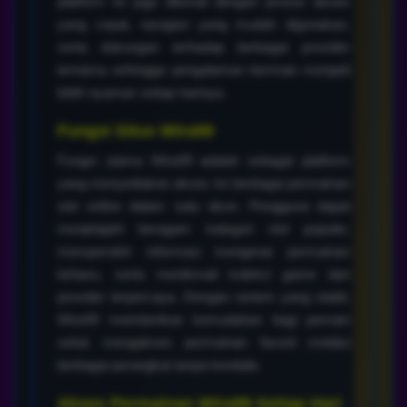
platform ini juga dikenal dengan proses akses
yang cepat, navigasi yang mudah digunakan,
serta dukungan terhadap berbagai provider
ternama sehingga pengalaman bermain menjadi
lebih nyaman setiap harinya.
Fungsi Situs Wira99
Fungsi utama Wira99 adalah sebagai platform
yang menyediakan akses ke berbagai permainan
slot online dalam satu akun. Pengguna dapat
menjelajahi beragam kategori slot populer,
memperoleh informasi mengenai permainan
terbaru, serta menikmati koleksi game dari
provider terpercaya. Dengan sistem yang stabil,
Wira99 memberikan kemudahan bagi pemain
untuk mengakses permainan favorit melalui
berbagai perangkat tanpa kendala.