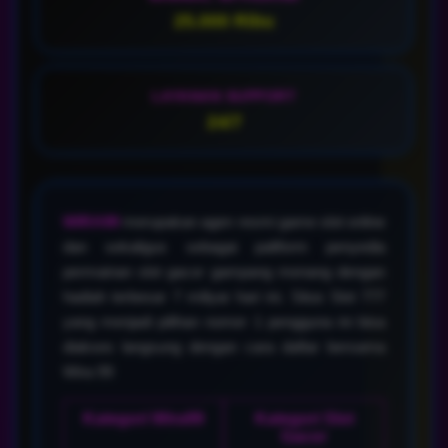
MINIMAL WITHDRAW
25.000 Ribu
LAYANAN SUPPORT
24/7
WIRA99
merupakan agen resmi game slot online
dan sekaligus sebagai paltform penyedia
permainan slot gacor gampang menang dengan
hadiah terbesar 7 miliyar hari ini. Situs Slot 777
yang menjadi pilihan nomer 1 pengguna ini bisa
diakses langsung dengan cara daftar bersama
Wira 99
Kategori Wira99
Kategori Slot
Gacor