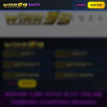
Skip
Slot777
LOGIN
DAFTAR
to
content
Cari
Troli
Login
Navigation
Buka Info Lebih Lanjut
SLOT777
SLOT 777
SLOT GACOR 777
SLOT ONLINE 777
SLOT777 RESMI
SLOT777 TERBARU
LOGIN
SIGN UP
WIRA99: LINK SITUS SLOT ONLINE
TERBARU GAMPANG MENANG