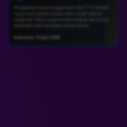
Pengalaman saya menggunakan Slot777 di Wira99
cukup memuaskan karena situs mudah diakses
setiap hari. Menu yang tersedia lengkap dan proses
berpindah antar permainan terasa lancar.
Indonesia • 9 April 2026