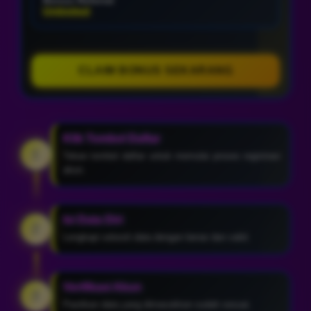
Bonus Referral
Unlimited
CLAIM BONUS SEKARANG
Klik Tombol Daftar
1
Tekan tombol daftar untuk memulai proses registrasi
akun.
Isi Data Diri
2
Lengkapi seluruh data dengan benar dan valid.
Verifikasi Akun
3
Pastikan data yang dimasukkan sudah sesuai.