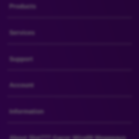
Products
Buka
Services
Buka
Support
Buka
Account
Buka
Information
Buka
About Slot777 Gacor Wira99 Megaways