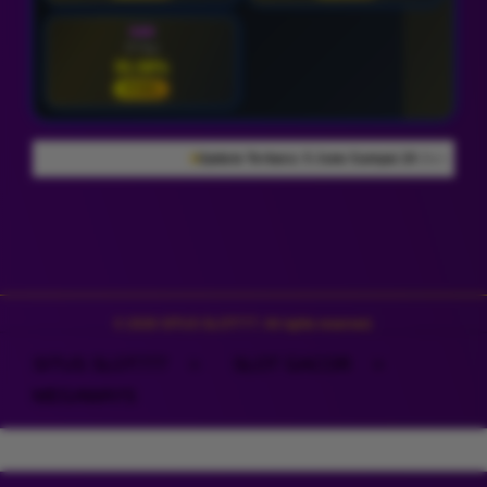
SAB
15 Agu
91.58%
STABIL
Update Terbaru: 5 June Sampai 20 June 2026
954.638 Komentar Member
Layer Popup Close
© 2026 SITUS SLOT777. All rights reserved.
SITUS SLOT777
>
SLOT GACOR
>
MEGAWAYS
Buka
Footer Navigation