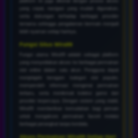
platform ini juga dikenal dengan proses akses
yang cepat, navigasi yang mudah digunakan,
serta dukungan terhadap berbagai provider
ternama sehingga pengalaman bermain menjadi
lebih nyaman setiap harinya.
Fungsi Situs Wira99
Fungsi utama Wira99 adalah sebagai platform
yang menyediakan akses ke berbagai permainan
slot online dalam satu akun. Pengguna dapat
menjelajahi beragam kategori slot populer,
memperoleh informasi mengenai permainan
terbaru, serta menikmati koleksi game dari
provider terpercaya. Dengan sistem yang stabil,
Wira99 memberikan kemudahan bagi pemain
untuk mengakses permainan favorit melalui
berbagai perangkat tanpa kendala.