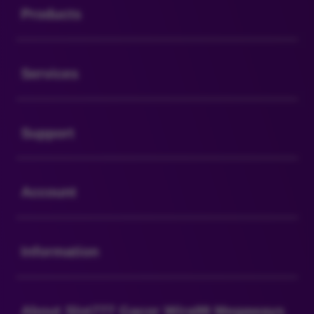
Products
Buka
Services
Buka
Support
Buka
Account
Buka
Information
Buka
About Slot777 Gacor Wira99 Megaways