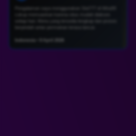
Pengalaman saya menggunakan Slot777 di Wira99
cukup memuaskan karena situs mudah diakses
setiap hari. Menu yang tersedia lengkap dan proses
berpindah antar permainan terasa lancar.
Indonesia • 9 April 2026