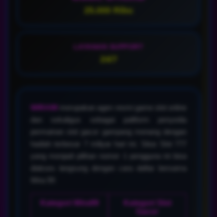
MINIMAL WITHDRAW
25.000 Ribu
LAYANAN SUPPORT
24/7
WIRA99
merupakan agen resmi game slot online
dan sekaligus sebagai paltform penyedia
permainan slot gacor gampang menang dengan
hadiah terbesar 7 miliyar hari ini. Situs Slot 777
yang menjadi pilihan nomer 1 pengguna ini bisa
diakses langsung dengan cara daftar bersama
Wira 99
Kategori Wira99
Kategori Slot
Gacor