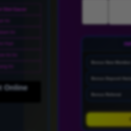
i Slot Gacor
i Ini
lam Ini
IN
ni Hari
e Ini Ini
Bonus New Member
ang Ini
Bonus Deposit Hari
t Online
Bonus Referral