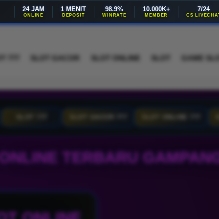
24 JAM
1 MENIT
98.9%
10.000K+
7/24
ONLINE
DEPOSIT
WINRATE
MEMBER
CS LIVECHA
T 777
SLOT GACOR
SLOT ONLINE
SLOT
GAME SL
SLOT 777
SLOT GACOR 777
SLOT ONLINE 777
OT ONLINE TERBARU GAMPA