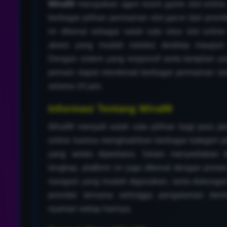
Wira99
merupakan agen resmi game slot onlin
berbagai pilihan permainan slot gacor dari provid
ini dikenal sebagai salah satu situs slot onlin
akses yang mudah melalui desktop maupun 
Dengan sistem yang responsif serta tampilan y
pemain dapat menikmati berbagai permainan slot
selama 24 jam.
Informasi Tentang Wira99
Wira99 menjadi salah satu pilihan bagi para p
online karena menghadirkan berbagai kategori p
yang selalu diperbarui. Selain menyediakan
lengkap, platform ini juga dikenal dengan prose
navigasi yang mudah digunakan, serta dukungan
provider ternama sehingga pengalaman berm
nyaman setiap harinya.