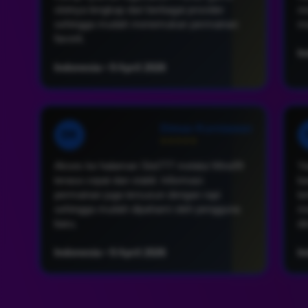
slotnya lengkap dari berbagai provider
re
sehingga mudah menemukan permainan
m
favorit.
In
Indonesia • 9 April 2026
Dimas Kurniawan
DK
⭐⭐⭐⭐⭐
Akses ke halaman Slot777 melalui Wira99
Ya
terasa cepat dan stabil. Informasi
ba
permainan juga tersusun dengan rapi
te
sehingga mudah dipahami oleh pengguna
me
baru.
de
Indonesia • 9 April 2026
In