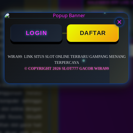
KALENDER RTP LIVE 
m yang menyediakan
HARI INI
JUM
6 Agu
7 Agu
satu akun. Pengguna
97.45%
88.03%
puler, memperoleh
HOT
NORMAL
LOGIN
DAFTAR
ikmati koleksi game
ng stabil, Wira99
ngakses permainan
WIRA99: LINK SITUS SLOT ONLINE TERBARU GAMPANG MENANG
TERPERCAYA
© COPYRIGHT 2026 SLOT777 GACOR WIRA99
 diakses setiap hari
nggunaan melalui
 komputer sehingga
slot online dengan
ra99 Resmi, Wira99
ihan slot gacor hari