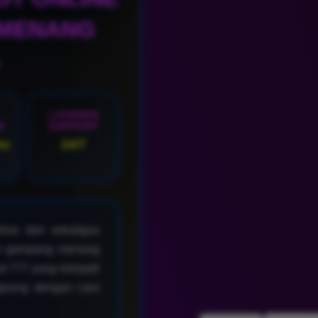
LOT ONLINE
 MENANG
A
LAYANAN
W
SUPPORT
bu
24/7
ine dan sekaligus
cor gampang menang
lot 777 yang menjadi
ngsung dengan cara